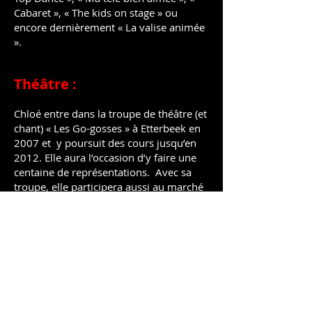
Cabaret », « The kids on stage » ou
encore dernièrement « La valise animée
».
Théâtre :
Chloé entre dans la troupe de théâtre (et
chant) « Les Go-gosses » à Etterbeek en
2007 et y poursuit des cours jusqu’en
2012. Elle aura l’occasion d’y faire une
centaine de représentations. Avec sa
troupe, elle participera aussi au marché
du théâtre d’Ittre ou encore à des
représentations en France, notamment
au festival international « Escapade » de
Sardent.