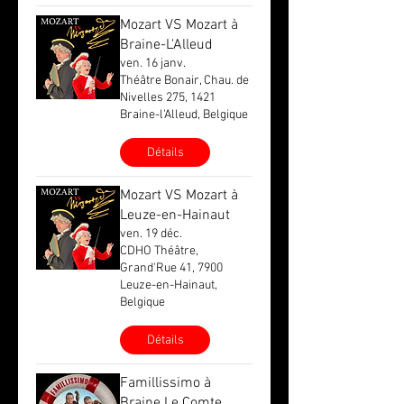
Mozart VS Mozart à
Braine-L'Alleud
ven. 16 janv.
Théâtre Bonair, Chau. de
Nivelles 275, 1421
Braine-l'Alleud, Belgique
Détails
Mozart VS Mozart à
Leuze-en-Hainaut
ven. 19 déc.
CDHO Théâtre,
Grand'Rue 41, 7900
Leuze-en-Hainaut,
Belgique
Détails
Famillissimo à
Braine Le Comte