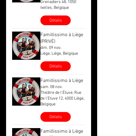
Grenadiers 48, 1050
Ixelles, Belgique
Détails
Famillissimo à Liège
(PRIVÉ)
dim. 09 nov.
Liège, Liège, Belgique
Détails
Famillissimo à Liège
sam. 08 nov.
Théâtre de l'Étuve, Rue
de l'Etuve 12, 4000 Liège,
Belgique
Détails
Famillissimo à Liège