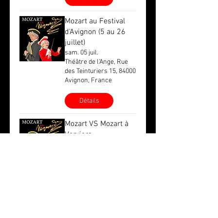
Mozart au Festival
d'Avignon (5 au 26
juillet)
sam. 05 juil.
Théâtre de l'Ange, Rue
des Teinturiers 15, 84000
Avignon, France
Détails
Mozart VS Mozart à
Verviers
sam. 24 mai
Théâtre du peigné, Pl. du
Marché 12, 4800
Verviers, Belgique
Détails
​Mozart VS Mozart à