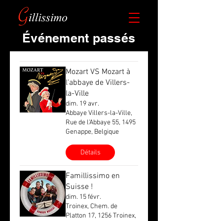
​Événement passés
Mozart VS Mozart à
l'abbaye de Villers-
la-Ville
dim. 19 avr.
Abbaye Villers-la-Ville,
Rue de l'Abbaye 55, 1495
Genappe, Belgique
Détails
Famillissimo en
Suisse !
dim. 15 févr.
Troinex, Chem. de
Platton 17, 1256 Troinex,