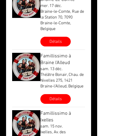
mer. 17 déc.
Braine-le-Comte, Rue de
la Station 70, 7090
Braine-le-Comte,
Belgique
Détails
Famillissimo à
Braine l'Alleud
sam. 13 déc.
Théâtre Bonair, Chau. de
Nivelles 275, 1421
Braine-l'Alleud, Belgique
Détails
Famillissimo à
Ixelles
sam. 15 nov.
Ixelles, Av. des