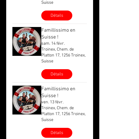
Suisse
Détails
Famillissimo en
Suisse !
sam. 14 févr.
Troinex, Chem. de
Platton 17, 1256 Troinex,
Suisse
Détails
Famillissimo en
Suisse !
ven. 13 févr.
Troinex, Chem. de
Platton 17, 1256 Troinex,
Suisse
Détails