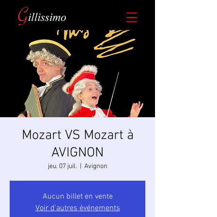
​Mozart VS Mozart à
AVIGNON
jeu. 07 juil.
  |  
Avignon
Aucun billet en vente
Voir d'autres événements