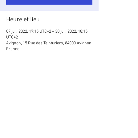
Heure et lieu
07 juil. 2022, 17:15 UTC+2 – 30 juil. 2022, 18:15
UTC+2
Avignon, 15 Rue des Teinturiers, 84000 Avignon,
France
Partager cet événement
Créateur : Martin Gillis/
vision_argentique
@