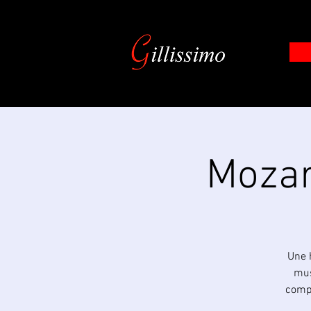
​Moza
Une 
mus
compo