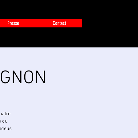
Presse
Contact
VIGNON
uatre
e du
madeus