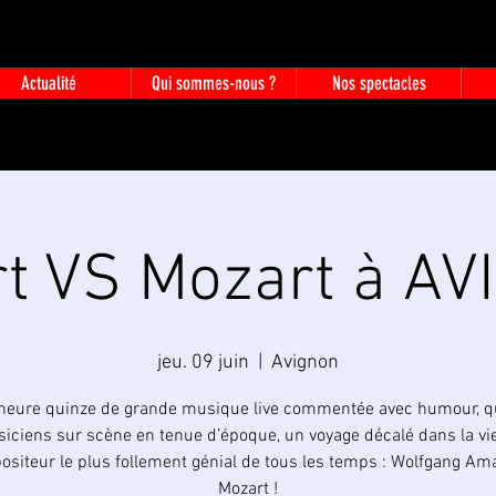
Actualité
Qui sommes-nous ?
Nos spectacles
rt VS Mozart à A
jeu. 09 juin
  |  
Avignon
heure quinze de grande musique live commentée avec humour, q
iciens sur scène en tenue d’époque, un voyage décalé dans la vi
siteur le plus follement génial de tous les temps : Wolfgang A
Mozart !